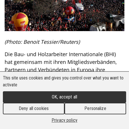
(Photo: Benoit Tessier/Reuters)
Die Bau- und Holzarbeiter Internationale (BHI)
hat gemeinsam mit ihren Mitgliedsverbänden,
Partnern und Verbündeten in Europa ihre
höchstmögliche Solidarität mit den
This site uses cookies and gives you control over what you want to
Gewerkschaften und Arbeitnehmern zum
activate
Ausdruck gebracht, die sich mitten in
OK, accept all
umfangreichen Streikaktionen befinden, die in
mehreren europäischen Ländern organisiert
Deny all cookies
Personalize
werden.
Privacy policy
Das neue Jahr ist gerade einmal einen Monat alt