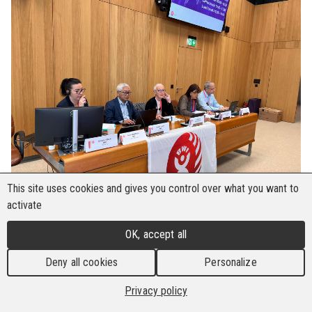
This site uses cookies and gives you control over what you want to
activate
OK, accept all
Der Internationale Frauenausschuss der Bau-
und Holzarbeiter-Internationale (BWI) trat im
Deny all cookies
Personalize
November 2025 zusammen, um über die
Privacy policy
Fortschritte bei der Förderung der Gleichstellung