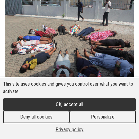
This site uses cookies and gives you control over what you want to
activate
Die Bau- und Holzarbeiter-Internationale (BWI)
und ihre Mitgliedsorganisationen in Afrika und
OK, accept all
im Nahen Osten in Ghana, darunter die
Deny all cookies
Personalize
Gewerkschaft der Holz- und
Holzverarbeitungsindustrie (TWU), die
Privacy policy
Gewerkschaft für Bau- und Baustoffarbeiter