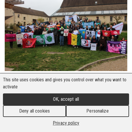
This site uses cookies and gives you control over what you want to
Mehr als 100 aktive Gewerkschaftsmitglieder aus
activate
allen Regionen der Welt trafen sich vom 1. bis 3.
Dezember in Frankreich zur International Trade
OK, accept all
Union School des Global Labour Institute (GLI).
Deny all cookies
Personalize
Das diesjährige Programm konzentrierte sich auf
eine der dringlichsten Herausforderungen, mit
Privacy policy
denen die Beschäftigten heute konfrontiert sind: