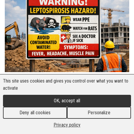
This site uses cookies and gives you control over what you want to
Es sind neue Fälle von Leptospirose aufgetreten,
activate
diesmal sowohl auf Mauritius als auch auf
Réunion.
OK, accept all
Am Indischen Ozean kommt es im Sommer
Deny all cookies
Personalize
zunehmend zu extremen Regenfällen, Sturzfluten
und Klimaveränderungen. Sintflutartige
Privacy policy
Regenfälle überfordern die Abwassersysteme,