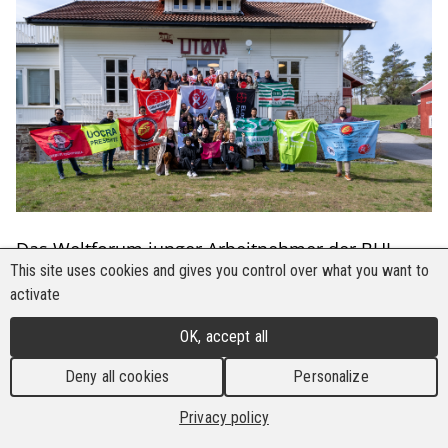
Das Weltforum junger Arbeitnehmer der BHI
This site uses cookies and gives you control over what you want to
endete mit einer kraftvollen Botschaft, die
activate
deutlich machte, wie stark sich die jungen
Arbeitnehmer der internationalen Solidarität
OK, accept all
verpflichten, um die Demokratie zu verteidigen
Deny all cookies
Personalize
und dem Aufstieg rechtsextremer Kräfte
entgegenzuwirken.
Privacy policy