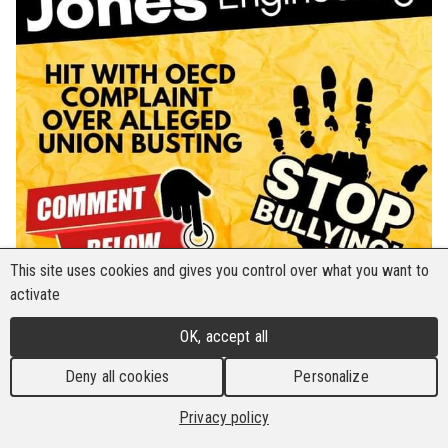
This site uses cookies and gives you control over what you want to
activate
L'Internationale des travailleurs du bâtiment et
OK, accept all
du bois (IBB) et son affilié Unite the Union ont
déposé une plainte auprès des Points de contact
Deny all cookies
Personalize
nationaux (PCN) aux États-Unis, en Irlande et au
Privacy policy
Royaume-Uni. La plainte porte sur des violations