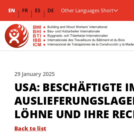
EN
FR
ES
DE
Other Languages Short
29 January 2025
USA: BESCHÄFTIGTE I
AUSLIEFERUNGSLAGER
LÖHNE UND IHRE REC
Back to list