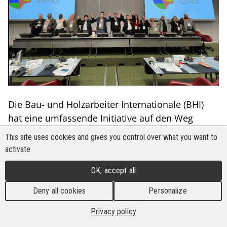
Die Bau- und Holzarbeiter Internationale (BHI)
hat eine umfassende Initiative auf den Weg
gebracht, um das drängende Problem der
This site uses cookies and gives you control over what you want to
Zerstörung von Regenwald und Ausbeutung der
activate
Arbeitnehmer anzugehen. Die Kampagne läuft
OK, accept all
unter dem Titel „Regenwälder blühen auf, wenn
es den Menschen dort gut geht: Ausbeutung
Deny all cookies
Personalize
sofort stoppen!“ Sie wurde während des
Privacy policy
internationalen BHI-Gipfels zu Klimagerechtigkeit