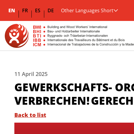
EN
FR
ES
DE
Other Languages Short
11 April 2025
GEWERKSCHAFTS- ORG
VERBRECHEN! GERECH
Back to list