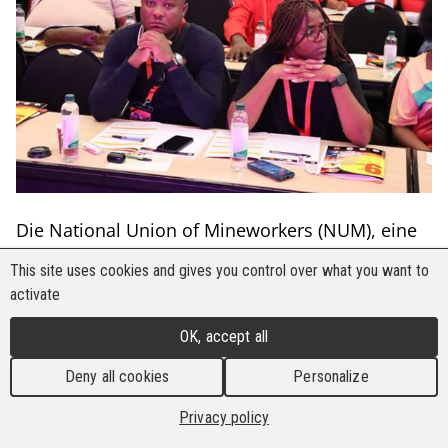
Die National Union of Mineworkers (NUM), eine
Mitgliedsorganisation der BHI, hielt ihre 9.
This site uses cookies and gives you control over what you want to
nationale Frauenstrukturkonferenz unter dem
activate
Motto “Working Class Women Advancing Socio-
Economic Transformation.” Die Veranstaltung
OK, accept all
brachte mehr als 300 Delegierte aus ganz
Deny all cookies
Personalize
Südafrika zusammen und verstärkte die
Bemühungen, Frauen in den NUM-Sektoren,
Privacy policy
einschließlich des Bauwesens, zu stärken. Sie