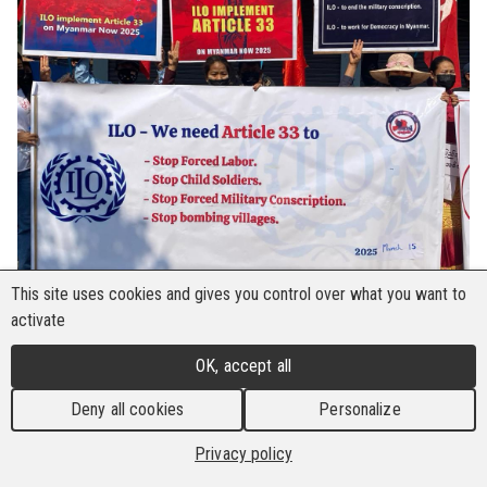
This site uses cookies and gives you control over what you want to
activate
Die Bau- und Holzarbeiter-Internationale (BHI)
OK, accept all
begrüßt die Entscheidung der 353. Tagung des
Verwaltungsrates der Internationalen
Deny all cookies
Personalize
Arbeitsorganisation (IAO), auf der
Privacy policy
bevorstehenden 113. Tagung der Internationalen
Arbeitskonferenz (IAK) gemäß Artikel 33 der IAO-