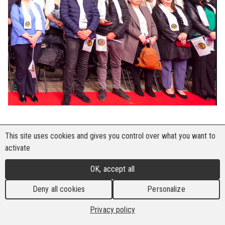
This site uses cookies and gives you control over what you want to
Mehr als 3.000 Gewerkschaftsführer und -
activate
aktivisten aus dem ganzen Land sowie Vertreter
OK, accept all
von Branchengewerkschaftszentren kamen zum
nationalen Gewerkschaftsforum „SOCIAL
Deny all cookies
Personalize
SYNERGY“ in Chisinau zusammen. Die
Privacy policy
Veranstaltung, die anlässlich des jährlich am 28.