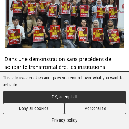
Dans une démonstration sans précédent de
solidarité transfrontalière, les institutions
nationales des droits de l'homme (INDH), les
This site uses cookies and gives you control over what you want to
syndicats et les organisations de la société civile
activate
ont organisé le 27 mai 2025 des forums publics
OK, accept all
conjoints en Malaisie et aux Philippines afin de
mobiliser un soutien international en vue de la
Deny all cookies
Personalize
113e Conférence internationale du Travail (CIT).
Privacy policy
Les forums ont appelé les gouvernements de
l'ASEAN et d'ailleurs à approuver la résolution