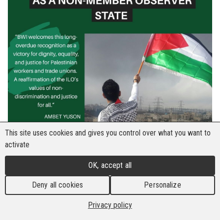
This site uses cookies and gives you control over what you want to
activate
OK, accept all
Die Bau- und Holzarbeiter-Internationale(BHI)
Deny all cookies
Personalize
begrüßt die historische Entscheidung der
Internationalen Arbeitsorganisation (IAO),
Privacy policy
Palästina formell als Beobachterstaat ohne