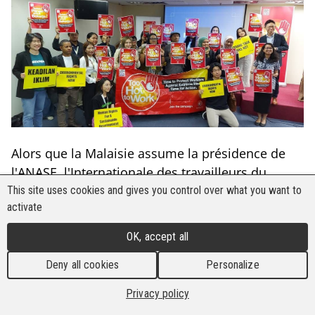
Alors que la Malaisie assume la présidence de
l'ANASE, l'Internationale des travailleurs du
bâtiment et du bois (IBB) a co-organisé avec
This site uses cookies and gives you control over what you want to
activate
Greenpeace Malaisie le forum officiel Peuples @
ANASE 2025 intitulé " S'attaquer aux nuages
OK, accept all
transfrontaliers, au stress thermique et à la
Deny all cookies
Personalize
gouvernance forestière en Asie du Sud-Est ".
Privacy policy
L'événement a rassemblé plus de 50 participants