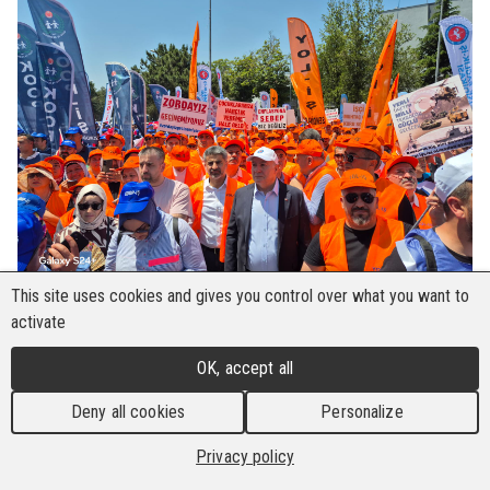
This site uses cookies and gives you control over what you want to
activate
Mitglieder und führende Beauftragte des der BHI
OK, accept all
angeschlossenen Türkischen
Gewerkschaftsbundes (TÜRK-IS), darunter der
Deny all cookies
Personalize
TÜRK-IS-Vorsitzende Ergün Atalay, der YOL-IS-
Privacy policy
Vorsitzende Ramazan Agar und
Gewerkschaftsmitglieder, protestierten mit