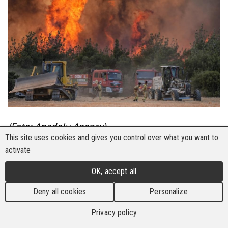
(Foto: Anadolu Agency)
This site uses cookies and gives you control over what you want to
Fünf Forstarbeiter*innen und fünf Freiwillige des
activate
Such- und Rettungsdienstes (AKUT) kamen am
OK, accept all
23. Juli bei einem Waldbrand in Eskişehir (Türkei)
auf tragische Weise ums Leben. Aufgrund einer
Deny all cookies
Personalize
plötzlichen Windänderung wurde das Team von
Privacy policy
den Flammen eingeschlossen und konnte nicht