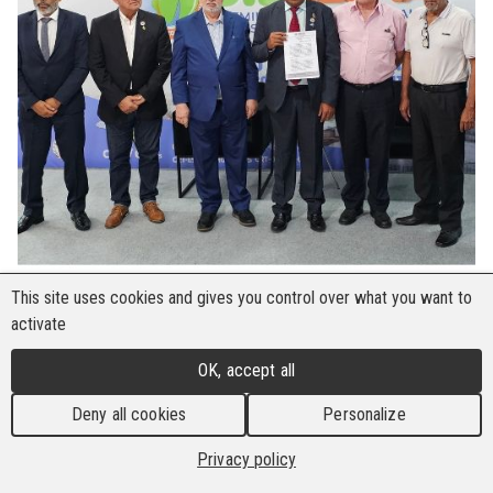
This site uses cookies and gives you control over what you want to
activate
OK, accept all
Der Nationale Verband der Industrietechniker
Deny all cookies
Personalize
(FENTEC) veranstaltete in Zusammenarbeit mit
dem Regionalrat der Techniker der 2. Region,
Privacy policy
dem Bundesrat der Industrietechniker (CFT) und