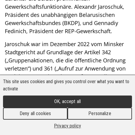
Gewerkschaftsfunktionäre. Alexandr Jaroschuk,
Präsident des unabhängigen Belarusischen
Gewerkschaftsbundes (BKDP), und Gennadiy
Fedinich, Präsident der REP-Gewerkschaft.
Jaroschuk war im Dezember 2022 vom Minsker
Stadtgericht auf Grundlage der Artikel 342
(„Gruppenaktionen, die die öffentliche Ordnung
verletzen“) und 361 („Aufruf zur Anwendung von
Sanktionen“) zu vier Jahren Haft verurteilt
This site uses cookies and gives you control over what you want to
worden.
activate
Fedinich wurde sogar noch härter bestraft. Im
OK, accept all
Jahr 2023 erhielt er eine neunjährige Haftstrafe
für Verstöße gegen die Artikel 361 („Aufruf zu
Deny all cookies
Personalize
Handlungen gegen die nationale Sicherheit“),
Privacy policy
361-1 („Bildung einer extremistischen Gruppe“)