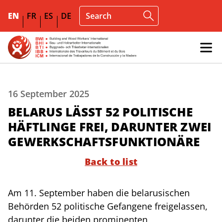
EN
FR
ES
DE
16 September 2025
BELARUS LÄSST 52 POLITISCHE
HÄFTLINGE FREI, DARUNTER ZWEI
GEWERKSCHAFTSFUNKTIONÄRE
Back to list
Am 11. September haben die belarusischen
Behörden 52 politische Gefangene freigelassen,
darunter die beiden prominenten