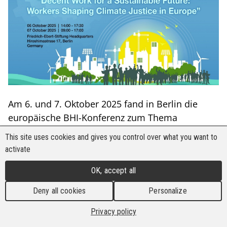
Am 6. und 7. Oktober 2025 fand in Berlin die
europäische BHI-Konferenz zum Thema
„Gerechte Transformation im Bauwesen“ statt,
This site uses cookies and gives you control over what you want to
auf der Gewerkschaften, Arbeitgeber, Vertreter
activate
der Stadt, NGOs und globale Partner
OK, accept all
zusammengekommen sind, um zu erörtern, wie
durch Klimaschutzmaßnahmen sowohl
Deny all cookies
Personalize
menschenwürdige Arbeit als auch bezahlbarer
Privacy policy
Wohnraum geschaffen werden können.