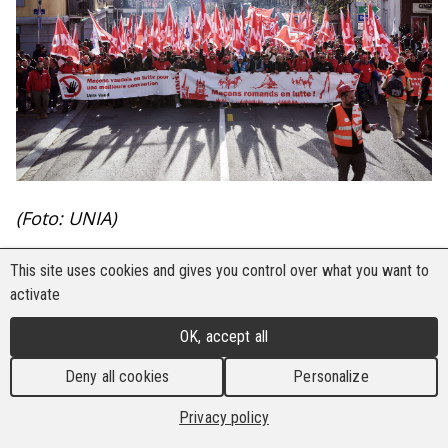
(Foto: UNIA)
Die Bau- und Holzarbeiter-Internationale (BHI)
This site uses cookies and gives you control over what you want to
bekundet ihre volle Solidarität mit den mehr als
activate
7.500 Beschäftigten der Baubranche, die am 4.
OK, accept all
November 2025 in der französischsprachigen
Schweiz, hauptsächlich in den Städten Genf und
Deny all cookies
Personalize
Lausanne, auf die Straße gegangen sind. Ihre
Privacy policy
koordinierten Aktionen, die sich immer mehr auf