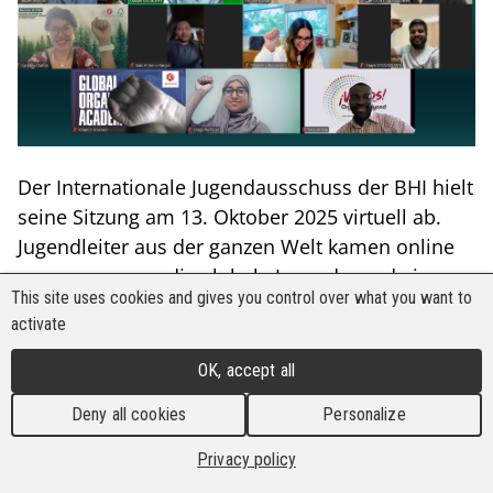
Der Internationale Jugendausschuss der BHI hielt
seine Sitzung am 13. Oktober 2025 virtuell ab.
Jugendleiter aus der ganzen Welt kamen online
zusammen, um die globale Jugendagenda im
This site uses cookies and gives you control over what you want to
Vorfeld des Weltkongresses der BHI im nächsten
activate
Jahr voranzubringen.
OK, accept all
Auf der Sitzung wurden wichtige Aktionspunkte
angenommen, um die Vertretung junger
Deny all cookies
Personalize
Arbeitnehmer in den Gewerkschaften zu stärken
Privacy policy
und den Stimmen der Jugend im Kampf für eine