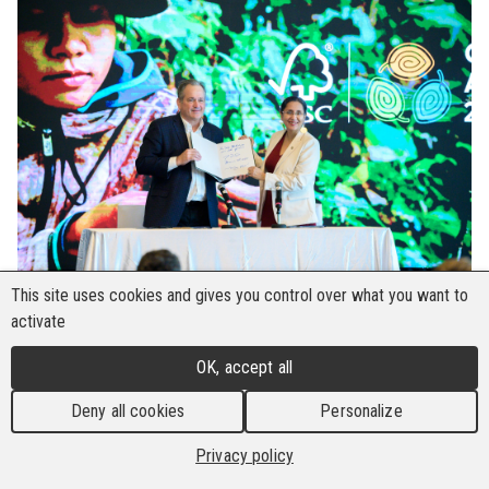
This site uses cookies and gives you control over what you want to
activate
(Foto: FSC)
OK, accept all
Die Bau- und Holzarbeiter-Internationale (BHI)
verurteilt aufs Schärfste die Unterzeichnung
Deny all cookies
Personalize
einer Absichtserklärung zwischen dem Forest
Privacy policy
Stewardship Council (FSC) und dem