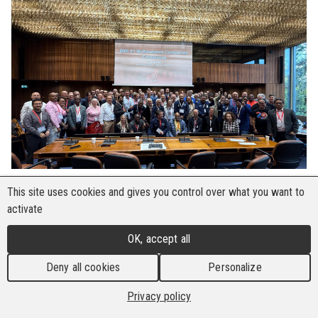
This site uses cookies and gives you control over what you want to
Genf, 21.–22. Oktober 2025
– Die Bau- und
activate
Holzarbeiter-Internationale (BHI) hat ihre 3.
Konferenz zu globalen multinationalen
OK, accept all
Unternehmen (MNC) am Hauptsitz der
Deny all cookies
Personalize
Internationalen Arbeitsorganisation (IAO) in Genf
abgehalten. Die zweitägige Veranstaltung brachte
Privacy policy
Gewerkschaftsführer, Vertreter multinationaler