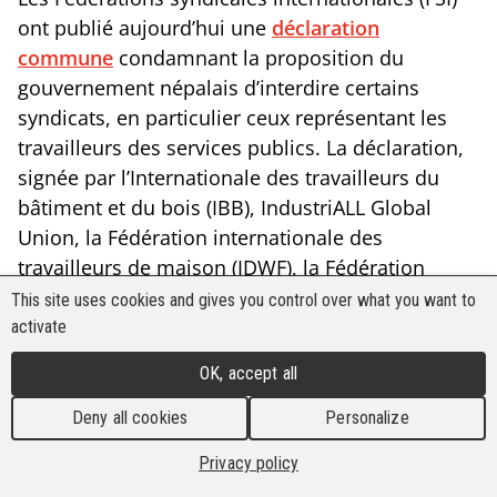
ont publié aujourd’hui une
déclaration
commune
condamnant la proposition du
gouvernement népalais d’interdire certains
syndicats, en particulier ceux représentant les
travailleurs des services publics. La déclaration,
signée par l’Internationale des travailleurs du
bâtiment et du bois (IBB), IndustriALL Global
Union, la Fédération internationale des
travailleurs de maison (IDWF), la Fédération
internationale des ouvriers du transport (ITF), la
This site uses cookies and gives you control over what you want to
CSI-Asie-Pacifique, l’Internationale des services
activate
publics (ISP), la Fédération internationale des
OK, accept all
journalistes (FIJ), l’Internationale de l’Éducation
(IE)-Asie-Pacifique et UNI-Asie-Pacifique, appelle
Deny all cookies
Personalize
le Népal à retirer immédiatement et sans
Privacy policy
condition cette proposition, avertissant qu’elle