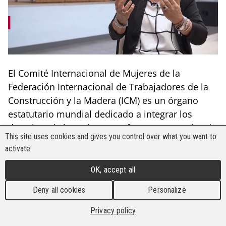
El Comité Internacional
de
Mujeres de la
Federación
Internacional de Trabajadores de la
Construcción y la Madera (ICM) es un órgano
estatutario mundial dedicado a integrar
los
derechos de la mujer y una fuerte perspectiva de
This site uses cookies and gives you control over what you want to
género en sectores históricamente dominados
activate
por los hombres. Compuesto por representantes
de diferentes regiones, su formación fue
OK, accept all
impulsada por la necesidad de amplificar las
Deny all cookies
Personalize
voces de las mujeres y garantizar su plena
participación en el movimiento sindical. Con los
Privacy policy
años, el comité se ha convertido en un órgano