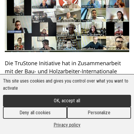
Die TruStone Initiative hat in Zusammenarbeit
mit der Bau- und Holzarbeiter-Internationale
(BWI) ein Schulungshandbuch mit dem Titel
This site uses cookies and gives you control over what you want to
„Naturstein-Sektor:
Rechte bei der Arbeit“
am 7.
activate
März 2025. An der Eröffnungsveranstaltung
OK, accept all
nahmen über 40 Personen teil, darunter
Gewerkschaftsvertreter aus Indien und Europa,
Deny all cookies
Personalize
Arbeits- und Menschenrechtsexperten, die
Privacy policy
Internationale Arbeitsorganisation (IAO),