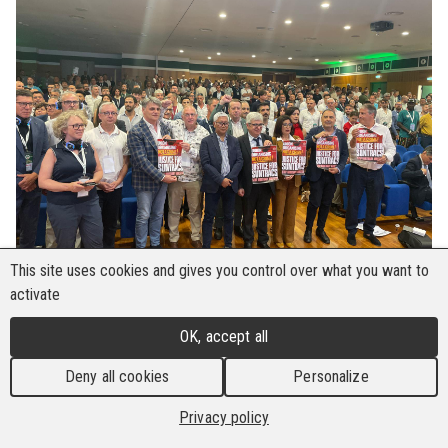
This site uses cookies and gives you control over what you want to
activate
Le 18e congrès de la FILCA CISL, affiliée à l'IBB,
OK, accept all
s'est tenu à Salerne, en Italie, du 4 au 6 juin 2025,
année où l'on célèbre le 70e anniversaire du
Deny all cookies
Personalize
syndicat de la construction. Le congrès avait
Privacy policy
pour thème "Le courage de la participation -
Bilatéralité, responsabilité et négociation pour