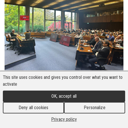
This site uses cookies and gives you control over what you want to
Genève, 22 octobre 2025
– L’Internationale des
activate
Travailleurs du Bâtiment et du Bois (IBB) célèbre
son 20ème anniversaire en renouvelant son
OK, accept all
engagement en faveur de la solidarité mondiale,
Deny all cookies
Personalize
de la responsabilité et de la protection des
travailleurs au-delà des frontières. Deux
Privacy policy
décennies après sa création, l'IBB continue