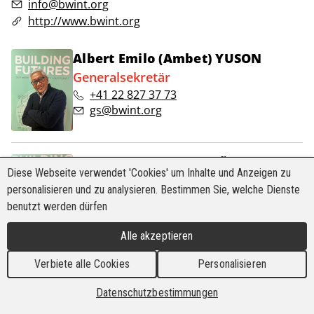
info@bwint.org
http://www.bwint.org
Albert Emilo (Ambet) YUSON
Generalsekretär
+41 22 827 37 73
gs@bwint.org
Carlos Antonio (Tos) AÑONUEVO
Diese Webseite verwendet 'Cookies' um Inhalte und Anzeigen zu
Stellvertretender Generalsekretär
personalisieren und zu analysieren. Bestimmen Sie, welche Dienste
+41 22 827 37 81
benutzt werden dürfen
tos.anonuevo@bwint.org
Alle akzeptieren
Anna ANDREEVA
Verbiete alle Cookies
Personalisieren
Beauftragte für Gender-Projekte
anna.andreeva@bwint.org
Datenschutzbestimmungen