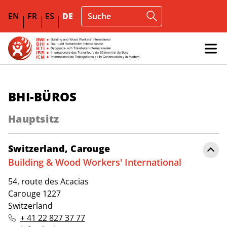
EN
FR
ES
DE
BHI-BÜROS
Hauptsitz
Switzerland, Carouge
Building & Wood Workers' International
54, route des Acacias
Carouge 1227
Switzerland
+ 41 22 827 37 77